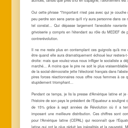
actrices, tandis que près d'ici en Espagne, l'avortement est
Oui cette phrase "l'important n'est pas avec qui je couch
peu perdre son sens parce qu'il n'y aura personne dans ce mo
tel constat... Qui dépasse largement l'anecdote navrant
grivoiserie y compris en l'étendant au rôle du MEDEF de 
contrerévolution.
Il ne me reste plus en contemplant ces guignols qu'à me di
être quand elle aura dramatiquement échoué leur restera-t-i
droite: mais que voulez-vous nous infliger le socialiste a d
marché... A moins que le pire ne soit le plus vraisembla
de la social-démocratie jette l'électorat français dans l'abs
pires forces réactionnaires nous offre nous femmes à ce 
stupidement triomphant...
Pendant ce temps, je lis la presse d'Amérique latine et je
l'histoire de son pays le président de l'Equateur a souligné
de 15% grâce à sept années de Révolution où il a tenu
imposant une meilleure distribution. Ces chiffres sont 
pour l'Amérique latine (CEPAL) qui reconnaît que l'Equat
latine qui ont le plus réduit les inégalités et la pauvreté